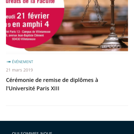
de
après
avant
diplômes
à
l'Université
Paris
XIII
ÉVÉNEMENT
21 mars 2019
Cérémonie de remise de diplômes à
l'Université Paris XIII
QUI SOMMES-NOUS