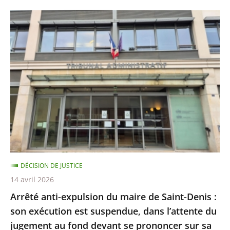
de-
France
Arrêté
anti-
expulsion
du
maire
de
Saint-
Denis
:
son
exécution
DÉCISION DE JUSTICE
est
14 avril 2026
suspendue,
Arrêté anti-expulsion du maire de Saint-Denis :
dans
son exécution est suspendue, dans l’attente du
l’attente
jugement au fond devant se prononcer sur sa