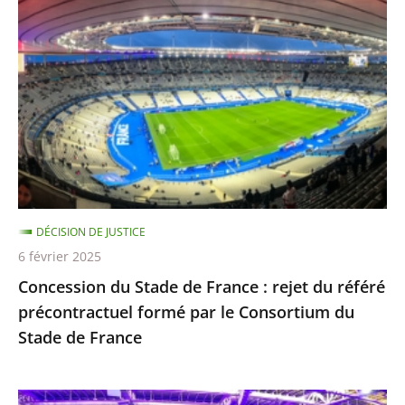
Stade
de
France
:
rejet
du
référé
précontractuel
formé
DÉCISION DE JUSTICE
par
6 février 2025
le
Concession du Stade de France : rejet du référé
Consortium
précontractuel formé par le Consortium du
du
Stade de France
Stade
de
France
Rejet