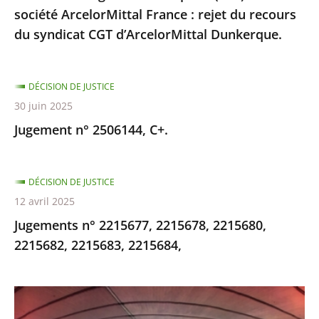
du
société ArcelorMittal France : rejet du recours
recours
du syndicat CGT d’ArcelorMittal Dunkerque.
du
syndicat
CGT
DÉCISION DE JUSTICE
d’ArcelorMittal
30 juin 2025
Dunkerque.
Jugement n° 2506144, C+.
DÉCISION DE JUSTICE
12 avril 2025
Jugements n° 2215677, 2215678, 2215680,
2215682, 2215683, 2215684,
Concession
du