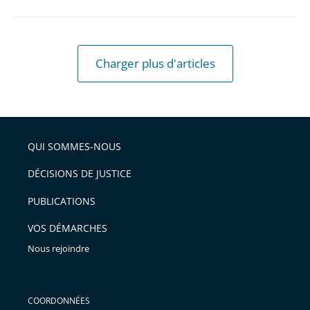
civils
de
la
Charger plus d'articles
défense
et
l’indem...
QUI SOMMES-NOUS
DÉCISIONS DE JUSTICE
PUBLICATIONS
VOS DÉMARCHES
Nous rejoindre
COORDONNÉES