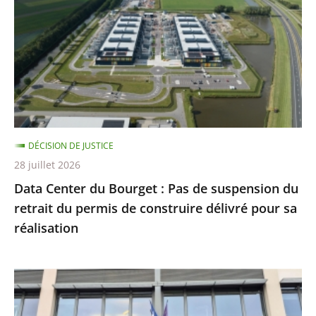
Bourget
après
avant
:
Pas
de
suspension
du
retrait
du
DÉCISION DE JUSTICE
permis
28 juillet 2026
de
Data Center du Bourget : Pas de suspension du
construire
retrait du permis de construire délivré pour sa
délivré
réalisation
pour
sa
réalisation
Le
tribunal