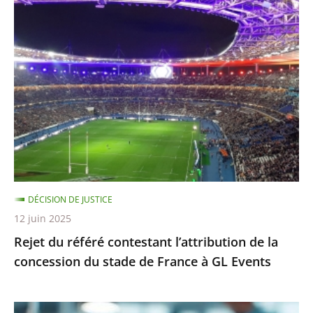
du
référé
contestant
l’attribution
de
la
concession
du
stade
de
DÉCISION DE JUSTICE
France
12 juin 2025
à
Rejet du référé contestant l’attribution de la
GL
concession du stade de France à GL Events
Events
Saisi