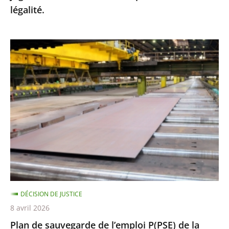
du
légalité.
jugement
au
fond
Plan
devant
de
se
sauvegarde
prononcer
de
sur
l’emploi
sa
P(PSE)
légalité.
de
la
société
ArcelorMittal
France
DÉCISION DE JUSTICE
:
8 avril 2026
rejet
Plan de sauvegarde de l’emploi P(PSE) de la