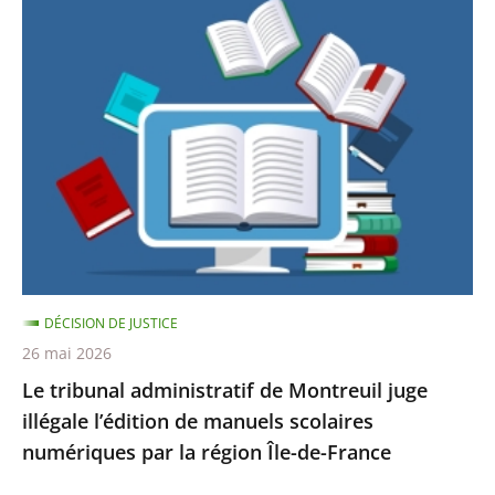
de-
Le
France
tribunal
a
administratif
décidé
de
de
Montreuil
donner
juge
l...
illégale
l’édition
de
manuels
scolaires
DÉCISION DE JUSTICE
numériques
26 mai 2026
par
Le tribunal administratif de Montreuil juge
la
illégale l’édition de manuels scolaires
région
numériques par la région Île-de-France
Île-