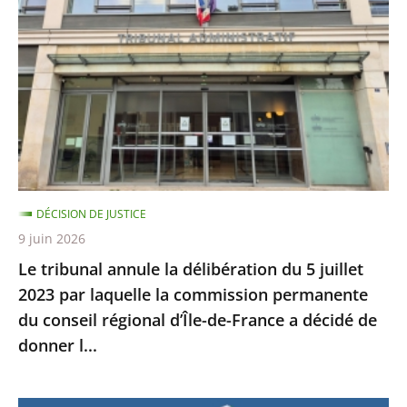
annule
la
délibération
du
5
juillet
2023
par
laquelle
DÉCISION DE JUSTICE
la
9 juin 2026
commission
Le tribunal annule la délibération du 5 juillet
permanente
2023 par laquelle la commission permanente
du
du conseil régional d’Île-de-France a décidé de
conseil
donner l...
régional
d’Île-