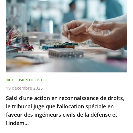
d’une
action
en
reconnaissance
de
droits,
le
tribunal
juge
DÉCISION DE JUSTICE
que
19 décembre 2025
l’allocation
Saisi d’une action en reconnaissance de droits,
spéciale
le tribunal juge que l’allocation spéciale en
en
faveur des ingénieurs civils de la défense et
faveur
l’indem...
des
ingénieurs