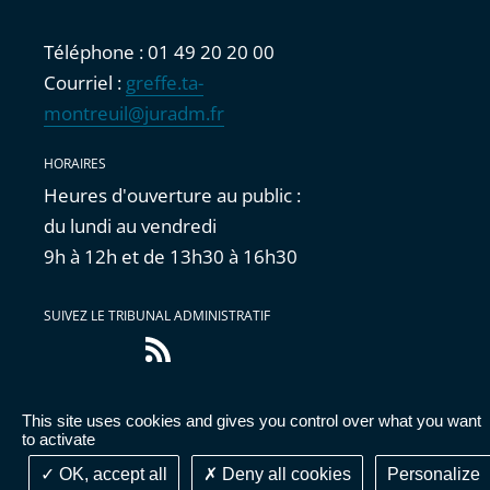
Téléphone : 01 49 20 20 00
Courriel :
greffe.ta-
montreuil@juradm.fr
HORAIRES
Heures d'ouverture au public :
du lundi au vendredi
9h à 12h et de 13h30 à 16h30
SUIVEZ LE TRIBUNAL ADMINISTRATIF
Flux
RSS
This site uses cookies and gives you control over what you want
Accessibilité : partiellement conforme
|
Mentions
to activate
légales
|
Cookies
|
Données personnelles
OK, accept all
Deny all cookies
Personalize