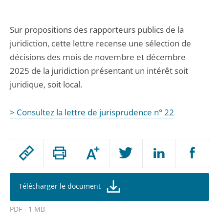
Sur propositions des rapporteurs publics de la
juridiction, cette lettre recense une sélection de
décisions des mois de novembre et décembre
2025 de la juridiction présentant un intérêt soit
juridique, soit local.
> Consultez la lettre de jurisprudence n° 22
Passer
Augmenter
le
ou
réduire
partage
la
taille
de
Télécharger le document
de
la
l'article
police
PDF - 1 MB
pour