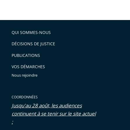
Passer
arriver
le
après
partage
de
QUI SOMMES-NOUS
l'article
pour
DÉCISIONS DE JUSTICE
arriver
PUBLICATIONS
avant
VOS DÉMARCHES
Nous rejoindre
COORDONNÉES
Jusqu'au 28 août, les audiences
continuent à se tenir sur le site actuel
: