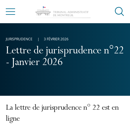
Ouvrir
Menu
la
modal
de
JURISPRUDENCE
3 FÉVRIER 2026
reche
Lettre de jurisprudence n°22
- Janvier 2026
La lettre de jurisprudence n° 22 est en
ligne