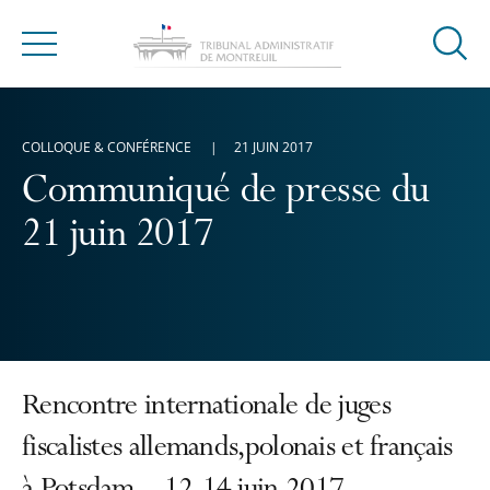
Ouvrir
Menu
la
modal
de
COLLOQUE & CONFÉRENCE
21 JUIN 2017
reche
Communiqué de presse du
21 juin 2017
Rencontre internationale de juges
fiscalistes allemands,polonais et français