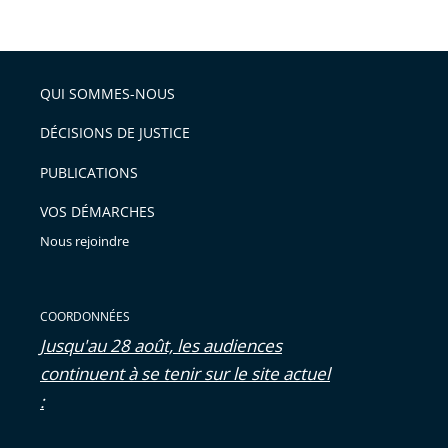
de
le
de
la
l'article
partage
police
pour
de
arriver
QUI SOMMES-NOUS
l'article
après
pour
DÉCISIONS DE JUSTICE
arriver
PUBLICATIONS
avant
VOS DÉMARCHES
Nous rejoindre
COORDONNÉES
Jusqu'au 28 août, les audiences
continuent à se tenir sur le site actuel
: