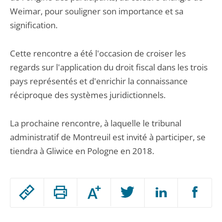
Weimar, pour souligner son importance et sa
signification.
Cette rencontre a été l'occasion de croiser les
regards sur l'application du droit fiscal dans les trois
pays représentés et d'enrichir la connaissance
réciproque des systèmes juridictionnels.
La prochaine rencontre, à laquelle le tribunal
administratif de Montreuil est invité à participer, se
tiendra à Gliwice en Pologne en 2018.
Passer
Augmenter
le
ou
réduire
partage
Passer
la
taille