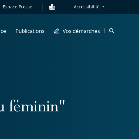
Espace Presse
Accessibilité
ice
Publications
Vos démarches
Ouvrir
la
modale
de
recherche
u féminin"