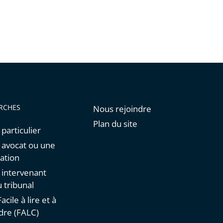
de
l'article
pour
arriver
avant
RCHES
Nous rejoindre
Plan du site
 particulier
n avocat ou une
ation
n intervenant
 tribunal
acile à lire et à
re (FALC)