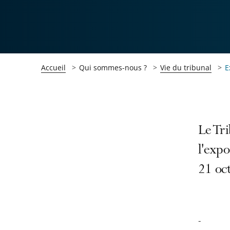
Accueil
Qui sommes-nous ?
Vie du tribunal
E
Passer
Passer
Le Tri
la
la
l'exp
navigation
navigation
21 oc
de
de
l'article
l'article
pour
pour
arriver
arriver
-
après
avant