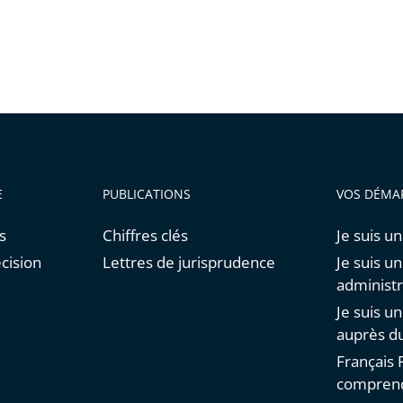
E
PUBLICATIONS
VOS DÉMA
s
Chiffres clés
Je suis un
cision
Lettres de jurisprudence
Je suis u
administr
Je suis u
auprès du
Français F
comprend