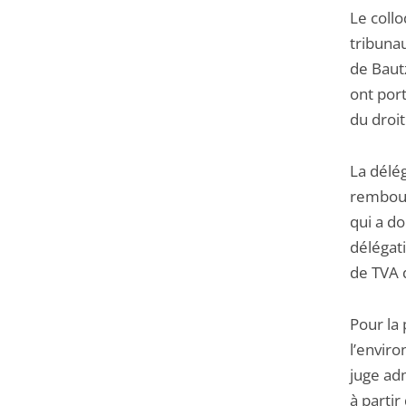
Le collo
tribunau
de Bautz
ont por
du droi
La délé
rembour
qui a do
délégati
de TVA d
Pour la 
l’envir
juge ad
à partir