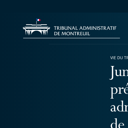
VIE DU T
Ju
pr
adm
de