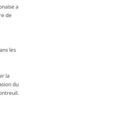
onaise a
re de
ans les
ir la
asion du
ontreuil.