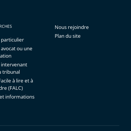
RCHES
Nous rejoindre
Plan du site
 particulier
n avocat ou une
ation
n intervenant
 tribunal
acile à lire et à
re (FALC)
et informations
s