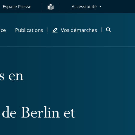
Espace Presse
Accessibilité
ice
Publications
Vos démarches
Ouvrir
la
modale
de
recherche
s en
 de Berlin et