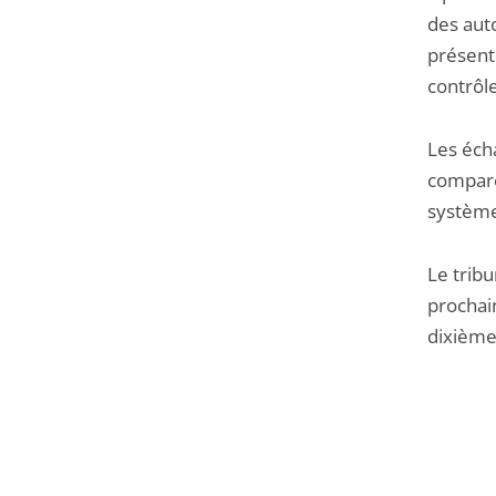
des aut
présenté
contrôle
Les éch
comparée
système
Le tribu
prochain
dixième 