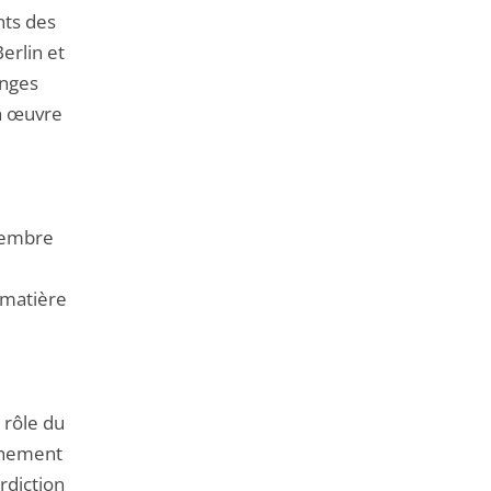
de
nts des
l'article
erlin et
pour
anges
arriver
en œuvre
avant
membre
 matière
 rôle du
onnement
erdiction