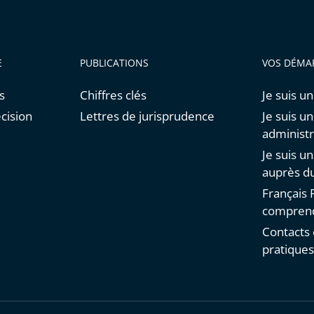
E
PUBLICATIONS
VOS DÉMA
s
Chiffres clés
Je suis un
cision
Lettres de jurisprudence
Je suis u
administr
Je suis u
auprès du
Français F
comprend
Contacts 
pratique