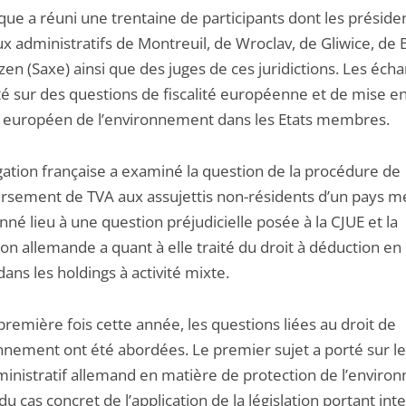
que a réuni une trentaine de participants dont les préside
x administratifs de Montreuil, de Wroclav, de Gliwice, de B
en (Saxe) ainsi que des juges de ces juridictions. Les éch
té sur des questions de fiscalité européenne et de mise 
t européen de l’environnement dans les Etats membres.
gation française a examiné la question de la procédure de
sement de TVA aux assujettis non-résidents d’un pays 
nné lieu à une question préjudicielle posée à la CJUE et la
on allemande a quant à elle traité du droit à déduction en
ans les holdings à activité mixte.
première fois cette année, les questions liées au droit de
onnement ont été abordées. Le premier sujet a porté sur le
ministratif allemand en matière de protection de l’envir
 du cas concret de l’application de la législation portant int