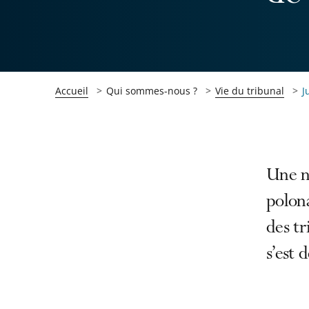
Accueil
Qui sommes-nous ?
Vie du tribunal
J
Passer
Passer
Une n
la
la
polona
navigation
navigation
des tr
de
de
l'article
l'article
s’est
pour
pour
arriver
arriver
après
avant