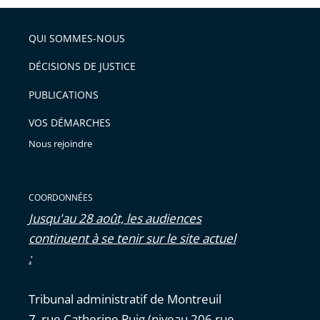
pour
de
arriver
QUI SOMMES-NOUS
l'article
après
pour
DÉCISIONS DE JUSTICE
arriver
PUBLICATIONS
avant
VOS DÉMARCHES
Nous rejoindre
COORDONNÉES
Jusqu'au 28 août, les audiences
continuent à se tenir sur le site actuel
:
Tribunal administratif de Montreuil
7, rue Catherine Puig (niveau 206 rue