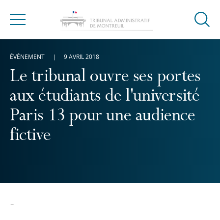
Ouvrir
Menu
la
modal
ÉVÉNEMENT
9 AVRIL 2018
de
reche
Le tribunal ouvre ses portes
aux étudiants de l'université
Paris 13 pour une audience
fictive
-