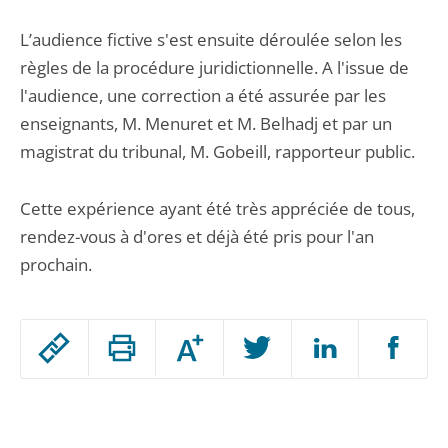
L’audience fictive s'est ensuite déroulée selon les
règles de la procédure juridictionnelle. A l'issue de
l'audience, une correction a été assurée par les
enseignants, M. Menuret et M. Belhadj et par un
magistrat du tribunal, M. Gobeill, rapporteur public.
Cette expérience ayant été très appréciée de tous,
rendez-vous à d'ores et déjà été pris pour l'an
prochain.
Passer
Augmenter
le
ou
réduire
partage
Passer
la
taille
de
le
de
la
l'article
partage
police