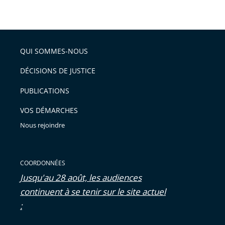
taille
de
le
de
la
l'article
partage
police
pour
de
arriver
QUI SOMMES-NOUS
l'article
après
pour
DÉCISIONS DE JUSTICE
arriver
PUBLICATIONS
avant
VOS DÉMARCHES
Nous rejoindre
COORDONNÉES
Jusqu'au 28 août, les audiences
continuent à se tenir sur le site actuel
: