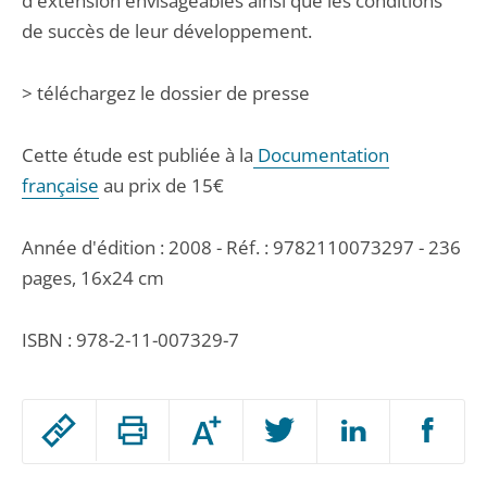
d'extension envisageables ainsi que les conditions
de succès de leur développement.
> téléchargez le dossier de presse
Cette étude est publiée à la
Documentation
française
au prix de 15€
Année d'édition : 2008 - Réf. : 9782110073297 - 236
pages, 16x24 cm
ISBN : 978-2-11-007329-7
Passer
Augmenter
le
ou
réduire
partage
Passer
la