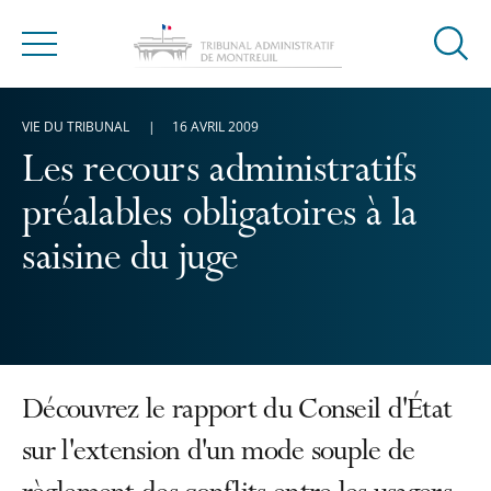
Ouvrir
Menu
la
modal
VIE DU TRIBUNAL
16 AVRIL 2009
de
reche
Les recours administratifs
préalables obligatoires à la
saisine du juge
Découvrez le rapport du Conseil d'État
sur l'extension d'un mode souple de