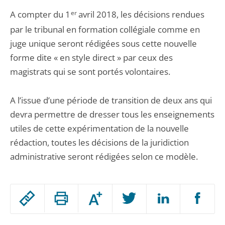
A compter du 1
er
avril 2018, les décisions rendues
par le tribunal en formation collégiale comme en
juge unique seront rédigées sous cette nouvelle
forme dite « en style direct » par ceux des
magistrats qui se sont portés volontaires.
A l’issue d’une période de transition de deux ans qui
devra permettre de dresser tous les enseignements
utiles de cette expérimentation de la nouvelle
rédaction, toutes les décisions de la juridiction
administrative seront rédigées selon ce modèle.
Passer
Augmenter
le
ou
réduire
partage
Passer
la