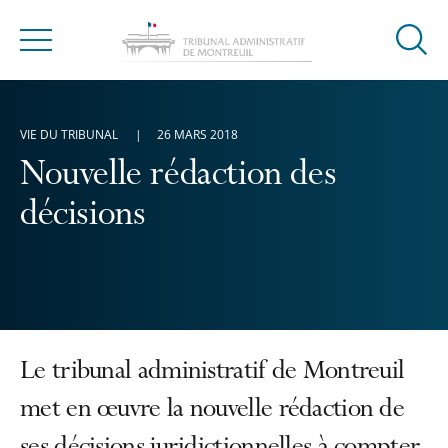
Ouvrir
Menu
la
modal
de
VIE DU TRIBUNAL
26 MARS 2018
reche
Nouvelle rédaction des
décisions
Le tribunal administratif de Montreuil
met en œuvre la nouvelle rédaction de