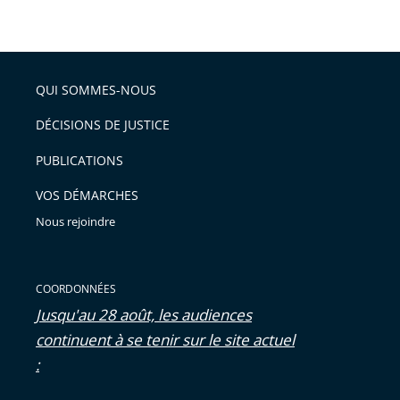
taille
de
le
de
la
l'article
partage
police
pour
de
arriver
QUI SOMMES-NOUS
l'article
après
pour
DÉCISIONS DE JUSTICE
arriver
PUBLICATIONS
avant
VOS DÉMARCHES
Nous rejoindre
COORDONNÉES
Jusqu'au 28 août, les audiences
continuent à se tenir sur le site actuel
: