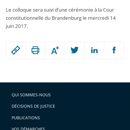
Le colloque sera suivi d’une cérémonie à la Cour
constitutionnelle du Brandenburg le mercredi 14
juin 2017.
Passer
Augmenter
le
ou
réduire
partage
Passer
la
taille
de
le
de
la
l'article
partage
police
pour
de
arriver
QUI SOMMES-NOUS
l'article
après
pour
DÉCISIONS DE JUSTICE
arriver
PUBLICATIONS
avant
VOS DÉMARCHES