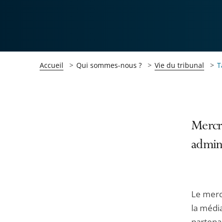
Accueil
Qui sommes-nous ?
Vie du tribunal
T
Passer
Passer
Mercr
la
la
admini
navigation
navigation
de
de
l'article
l'article
pour
pour
Le merc
arriver
arriver
la média
après
avant
partenar