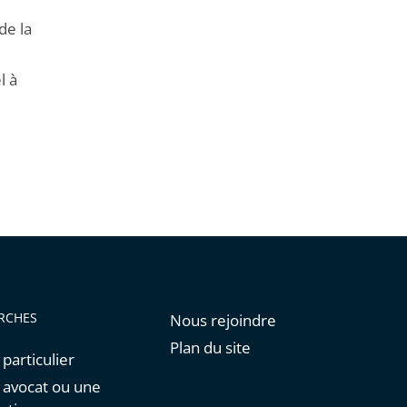
de la
l à
RCHES
Nous rejoindre
Plan du site
 particulier
n avocat ou une