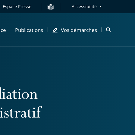
Espace Presse
Accessibilité
ice
Publications
Vos démarches
Ouvrir
la
modale
de
recherche
iation
stratif