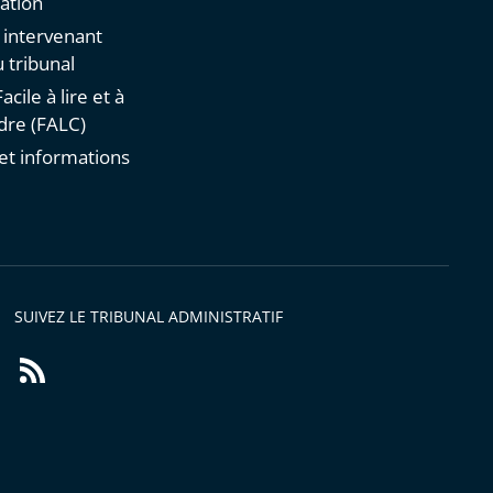
ation
n intervenant
 tribunal
acile à lire et à
re (FALC)
et informations
s
SUIVEZ LE TRIBUNAL ADMINISTRATIF
Flux
RSS