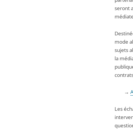
seront 
médiate
Destiné
mode alt
sujets 
la média
publique
contrats
→
A
Les éch
interven
question