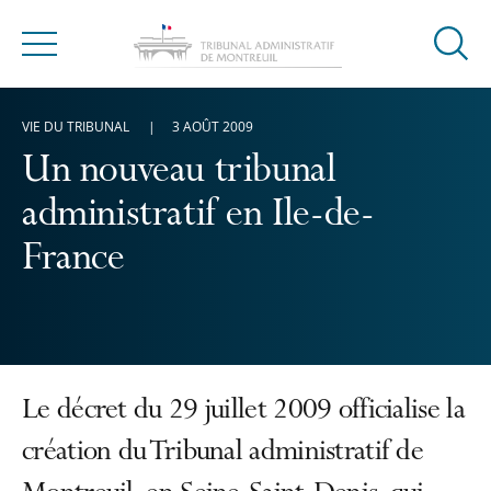
Ouvrir
Menu
la
modal
VIE DU TRIBUNAL
3 AOÛT 2009
de
reche
Un nouveau tribunal
administratif en Ile-de-
France
Le décret du 29 juillet 2009 officialise la
création du Tribunal administratif de