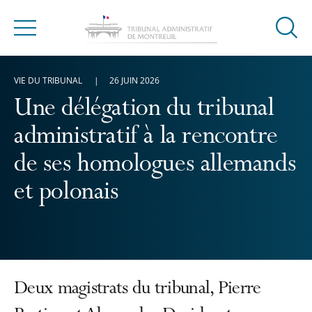
Ouvrir
Menu
la
modal
VIE DU TRIBUNAL
26 JUIN 2026
de
reche
Une délégation du tribunal
administratif à la rencontre
de ses homologues allemands
et polonais
Deux magistrats du tribunal, Pierre