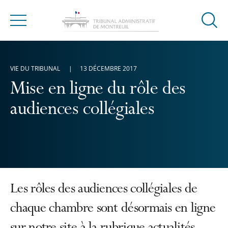
Ouvrir
Menu
la
modal
de
VIE DU TRIBUNAL
13 DÉCEMBRE 2017
reche
Mise en ligne du rôle des
audiences collégiales
Les rôles des audiences collégiales de
chaque chambre sont désormais en ligne