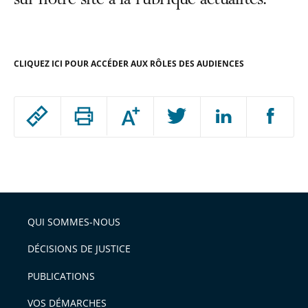
sur notre site à la rubrique actualités.
CLIQUEZ ICI POUR ACCÉDER AUX RÔLES DES AUDIENCES
Passer
Augmenter
le
ou
réduire
partage
Passer
la
taille
de
le
de
la
l'article
partage
police
pour
de
arriver
QUI SOMMES-NOUS
l'article
après
pour
DÉCISIONS DE JUSTICE
arriver
PUBLICATIONS
avant
VOS DÉMARCHES